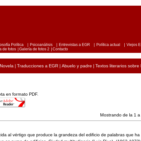
losofía Política
|
Psicoanálisis
|
Entrevistas a EGR
|
Política actual
|
Viejos E
a de fotos
|
Galería de fotos 2
|
Contacto
Novela
Traducciones a EGR
Abuelo y padre
Textos literarios sobre
|
|
|
leta en formato PDF.
Mostrando de la 1 a 
ida al vértigo que produce la grandeza del edificio de palabras que ha