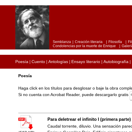
Semblanza
|
Creación literaria
|
Filosofía
|
Fi
Condolencias por la muerte de Enrique
|
Galerí
Poesía
Cuento
Antologías
Ensayo literario
Autobiografía
|
|
|
|
|
Poesía
Haga click en los títulos para desglosar o baje la obra comp
Si no cuenta con Acrobat Reader, puede descargarlo gratis
Para deletrear el infinito I (primera parte)
Caudal torrente, diluvio. Una sensación parec