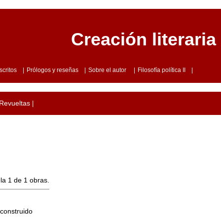
Creación literaria
scritos
|
Prólogos y reseñas
|
Sobre el autor
|
Filosofía política II
|
 Revueltas
|
la 1 de 1 obras.
 construido