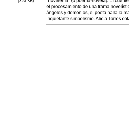
"novelema" (o poema-novela). El cuentem
(323 KB)
el procesamiento de una trama novelística
ángeles y demonios, el poeta halla la 
inquietante simbolismo. Alicia Torres c