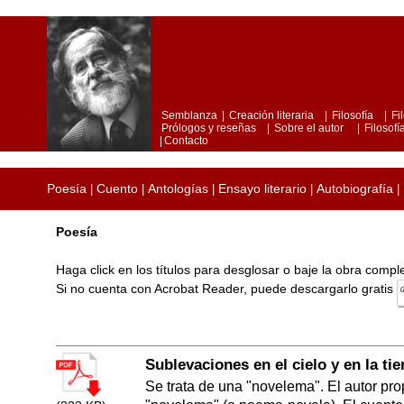
Semblanza
|
Creación literaria
|
Filosofía
|
Fi
Prólogos y reseñas
|
Sobre el autor
|
Filosofía
|
Contacto
Poesía
Cuento
Antologías
Ensayo literario
Autobiografía
|
|
|
|
|
Poesía
Haga click en los títulos para desglosar o baje la obra comp
Si no cuenta con Acrobat Reader, puede descargarlo gratis
Sublevaciones en el cielo y en la tie
Se trata de una "novelema". El autor pr