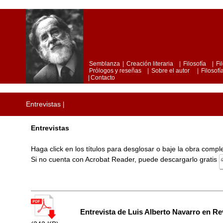
Semblanza
|
Creación literaria
|
Filosofía
|
Fi
Prólogos y reseñas
|
Sobre el autor
|
Filosofía
|
Contacto
Entrevistas
|
Entrevistas
Haga click en los títulos para desglosar o baje la obra comp
Si no cuenta con Acrobat Reader, puede descargarlo gratis
Entrevista de Luis Alberto Navarro en Re